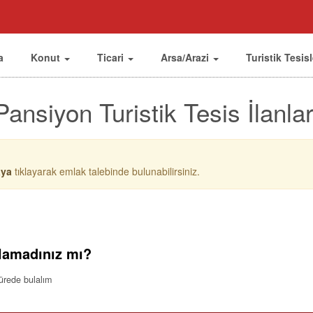
a
Konut
Ticari
Arsa/Arazi
Turistik Tesis
Pansiyon Turistik Tesis İlanlar
aya
tıklayarak emlak talebinde bulunabilirsiniz.
lamadınız mı?
sürede bulalım