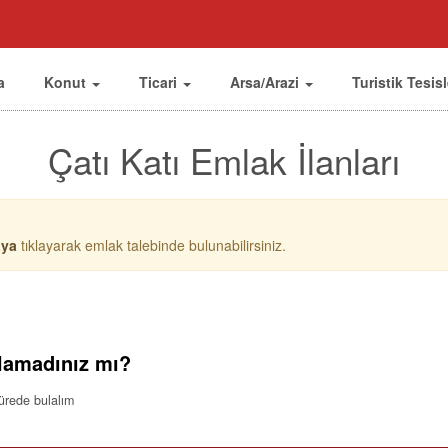
a
Konut
Ticari
Arsa/Arazi
Turistik Tesis
Çatı Katı Emlak İlanları
aya
tıklayarak emlak talebinde bulunabilirsiniz.
lamadınız mı?
sürede bulalım