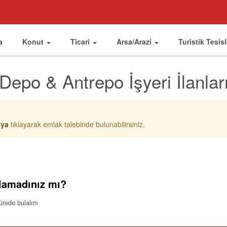
a
Konut
Ticari
Arsa/Arazi
Turistik Tesis
Depo & Antrepo İşyeri İlanlar
aya
tıklayarak emlak talebinde bulunabilirsiniz.
lamadınız mı?
sürede bulalım