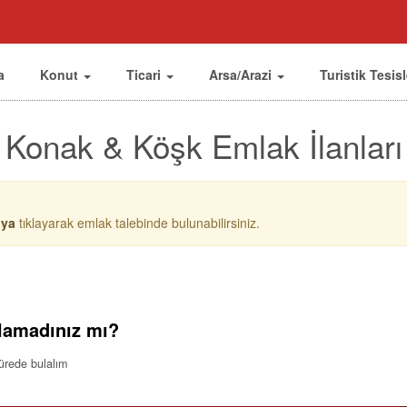
a
Konut
Ticari
Arsa/Arazi
Turistik Tesis
Konak & Köşk Emlak İlanları
aya
tıklayarak emlak talebinde bulunabilirsiniz.
lamadınız mı?
sürede bulalım