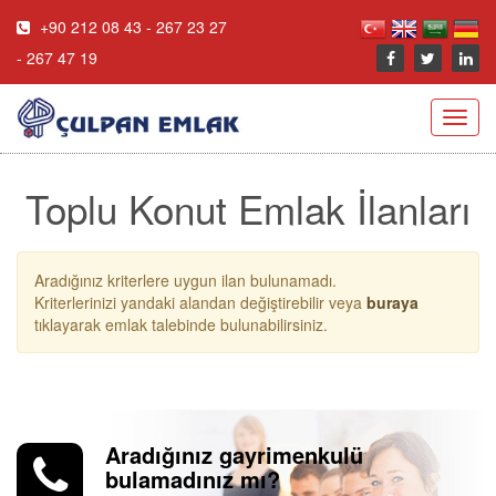
+90 212 08 43 - 267 23 27
- 267 47 19
Toggl
navig
Toplu Konut Emlak İlanları
Aradığınız kriterlere uygun ilan bulunamadı.
Kriterlerinizi yandaki alandan değiştirebilir veya
buraya
tıklayarak emlak talebinde bulunabilirsiniz.
Aradığınız gayrimenkulü
bulamadınız mı?