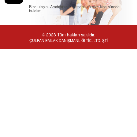
Bize ulaşın. Aradığınız gayrimenkulü size kısa sürede
bulalım
© 2023 Tüm hakları saklıdır.
ÇULPAN EMLAK DANIŞMANLIĞI TİC. LTD. ŞTİ