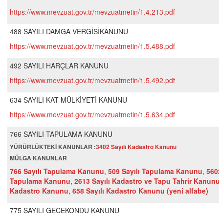
https://www.mevzuat.gov.tr/mevzuatmetin/1.4.213.pdf
488 SAYILI DAMGA VERGİSİKANUNU
https://www.mevzuat.gov.tr/mevzuatmetin/1.5.488.pdf
492 SAYILI HARÇLAR KANUNU
https://www.mevzuat.gov.tr/mevzuatmetin/1.5.492.pdf
634 SAYILI KAT MÜLKİYETİ KANUNU
https://www.mevzuat.gov.tr/mevzuatmetin/1.5.634.pdf
766 SAYILI TAPULAMA KANUNU
YÜRÜRLÜKTEKİ KANUNLAR :
3402 Sayılı Kadastro Kanunu
MÜLGA KANUNLAR
766 Sayılı Tapulama Kanunu
,
509 Sayılı Tapulama Kanunu
,
560
Tapulama Kanunu
,
2613 Sayılı Kadastro ve Tapu Tahrir Kanun
Kadastro Kanunu
,
658 Sayılı Kadastro Kanunu (yeni alfabe)
775 SAYILI GECEKONDU KANUNU