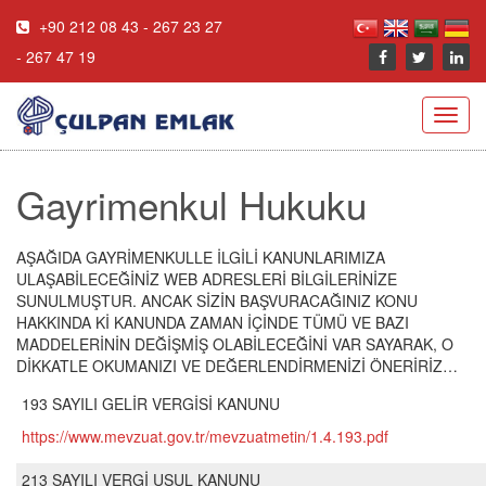
+90 212 08 43 - 267 23 27
- 267 47 19
Toggl
navig
Gayrimenkul Hukuku
AŞAĞIDA GAYRİMENKULLE İLGİLİ KANUNLARIMIZA
ULAŞABİLECEĞİNİZ WEB ADRESLERİ BİLGİLERİNİZE
SUNULMUŞTUR. ANCAK SİZİN BAŞVURACAĞINIZ KONU
HAKKINDA Kİ KANUNDA ZAMAN İÇİNDE TÜMÜ VE BAZI
MADDELERİNİN DEĞİŞMİŞ OLABİLECEĞİNİ VAR SAYARAK, O
DİKKATLE OKUMANIZI VE DEĞERLENDİRMENİZİ ÖNERİRİZ…
193 SAYILI GELİR VERGİSİ KANUNU
https://www.mevzuat.gov.tr/mevzuatmetin/1.4.193.pdf
213 SAYILI VERGİ USUL KANUNU