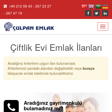
+90 212 08 43 - 267 23 27
- 267 47 19
Toggl
navig
Çiftlik Evi Emlak İlanları
Aradığınız kriterlere uygun ilan bulunamadı.
Kriterlerinizi yandaki alandan değiştirebilir veya
buraya
tıklayarak emlak talebinde bulunabilirsiniz.
Aradığınız gayrimenkulü
bulamadınız mı?