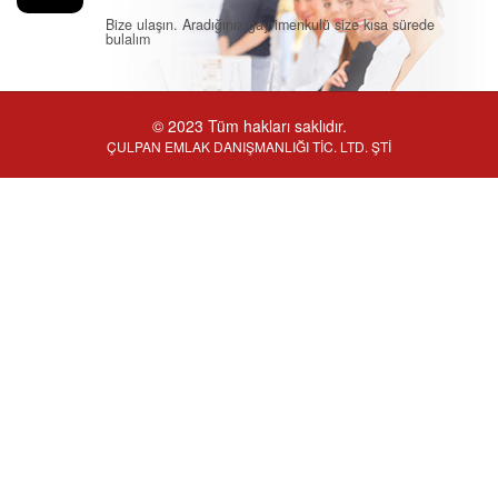
Bize ulaşın. Aradığınız gayrimenkulü size kısa sürede
bulalım
© 2023 Tüm hakları saklıdır.
ÇULPAN EMLAK DANIŞMANLIĞI TİC. LTD. ŞTİ