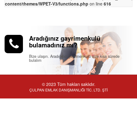
content/themes/WPET-V3/functions.php
on line
616
Aradığınız gayrimenkulü
bulamadınız mı?
Bize ulaşın. Aradığınız gayrimenkulü size kısa sürede
bulalım
© 2023 Tüm hakları saklıdır.
ÇULPAN EMLAK DANIŞMANLIĞI TİC. LTD. ŞTİ